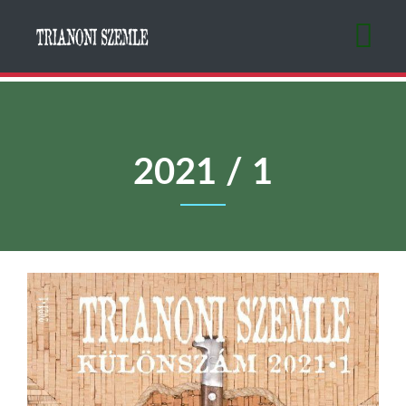
Ugrás
a
tartalomra
2021 / 1