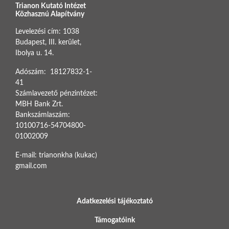
Trianon Kutató Intézet
Közhasznú Alapítvány
Levelezési cím: 1038
Budapest, III. kerület,
Ibolya u. 14.
Adószám: 18127832-1-
41
Számlavezető pénzintézet:
MBH Bank Zrt.
Bankszámlaszám:
10100716-54704800-
01002009
E-mail: trianonkha (kukac)
gmail.com
BOTTOM FOOTER MENU
Adatkezelési tájékoztató
Támogatóink