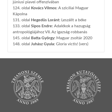
júniusi piavei offenzívában
124. oldal
Kovács Vilmos
:
A szicíliai Magyar
Kápolna
131. oldal
Hegedüs Loránt
:
Leszállt a béke
133. oldal
Sipos Endre
:
Adalékok a hazugság
antropológiájához VII. Az igazság-robbanás
145. oldal
Batta György
:
Magyar zsoltár 2020
148. oldal
Juhász Gyula
:
Gloria victis! (vers)