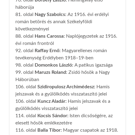
76. oldal
Borbély László
:
Hemingway első
háborúja
81. oldal
Nagy Szabolcs
:
Az 1916. évi erdélyi
román betörés és annak Székelyföldi
következményei
88. oldal
Hans Carossa
:
Naplójegyzetek az 1916.
évi román frontról
92. oldal
Raffay Ernő
:
Magyarellenes román
tevékenység Erdélyben 1918–19-ben
98. oldal
Domonkos László
:
A patikus igazsága
99. oldal
Maruzs Roland
:
Zsidó hősök a Nagy
Háborúban
106. oldal
Szidiropulosz Archimédesz
:
Hamis
jelszavak és a gyűlölködés visszataszító jelei
106. oldal
Kuncz Aladár
:
Hamis jelszavak és a
gyűlölködés visszataszító jelei
114. oldal
Kocsis Sándor
:
Isten dicsőségére, az
elesett hősök emlékezetére
116. oldal
Balla Tibor
:
Magyar csapatok az 1918.