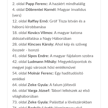
2. oldal
Papp Ferenc
:
A hazáért mindhalálig
4. oldal
Döbrentei Kornél
:
Magyar invalidus
(vers)
12. oldal
Raffay Ernő
:
Gróf Tisza István és a
háború kirobbanása
18. oldal
Kovács Vilmos
:
A magyar katona
áldozatvállalása a Nagy Háborúban
28. oldal
Kincses Károly
:
Ahol kép és szöveg
összeér - Isonzó
41. oldal
Sipos Endre
:
A magyar fájdalom szobra
42. oldal
Ludmann Mihály
:
Megyeközpontok és
megyei jogú városok hősi emlékművei
54. oldal
Molnár Ferenc
:
Egy haditudósító
emlékei
64. oldal
Zeke Gyula
:
A falum jóltevői
66. oldal
Varga József
:
Tábori lelkészek az első
világháborúban
73. oldal
Zeke Gyula
:
Palásttal a lövészárokban