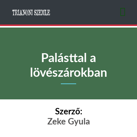
Ugrás
a
tartalomra
Palásttal a
lövészárokban
Szerző:
Zeke Gyula