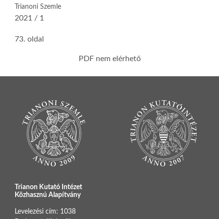
Trianoni Szemle
2021 / 1
73. oldal
PDF nem elérhető
Trianon Kutató Intézet
Közhasznú Alapítvány
Levelezési cím: 1038