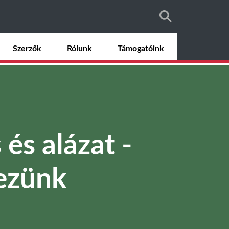
Szerzők
Rólunk
Támogatóink
és alázat -
ezünk