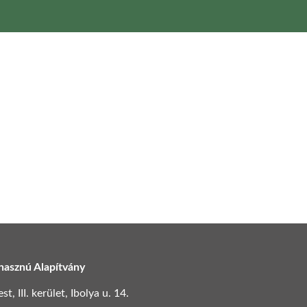
hasznú Alapítvány
, III. kerület, Ibolya u. 14.