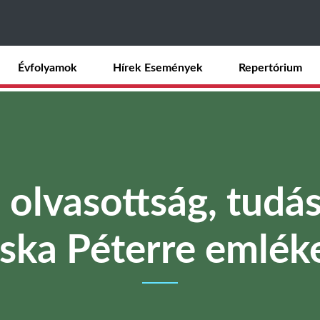
Ugrás
a
tartalomra
Évfolyamok
Hírek Események
Repertórium
 olvasottság, tudás 
ska Péterre emlék