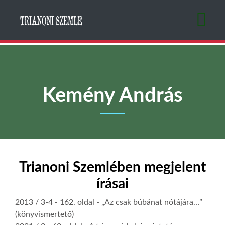
Ugrás
a
tartalomra
Kemény András
Trianoni Szemlében megjelent
írásai
2013 / 3-4
- 162. oldal -
„Az csak búbánat nótájára…”
(könyvismertető)