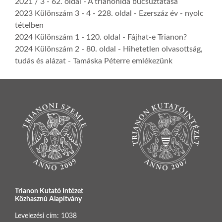
2021 / 3
- 62. oldal -
A trianonida búcsúztatása
2023 Különszám 3 - 4
- 228. oldal -
Ezerszáz év - nyolc
tételben
2024 Különszám 1
- 120. oldal -
Fájhat-e Trianon?
2024 Különszám 2
- 80. oldal -
Hihetetlen olvasottság,
tudás és alázat - Tamáska Péterre emlékezünk
Trianon Kutató Intézet
Közhasznú Alapítvány
Levelezési cím: 1038