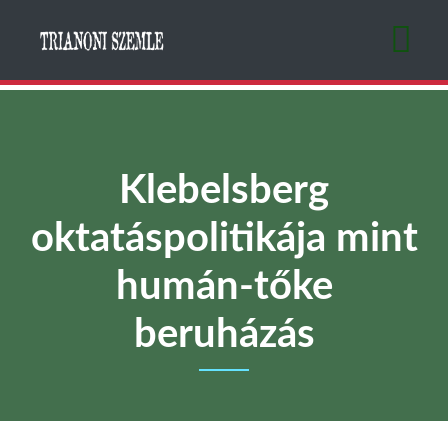
Ugrás
a
tartalomra
Klebelsberg
oktatáspolitikája mint
humán-tőke
beruházás