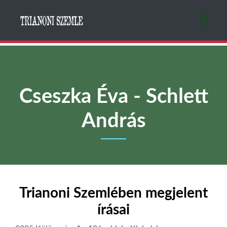
Ugrás
a
tartalomra
Cseszka Éva - Schlett
András
Trianoni Szemlében megjelent
írásai