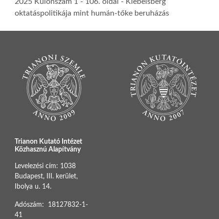
2025 Különszám 1
- 106. oldal -
Klebelsberg
oktatáspolitikája mint humán-tőke beruházás
Trianon Kutató Intézet
Közhasznú Alapítvány
Levelezési cím: 1038
Budapest, III. kerület,
Ibolya u. 14.
Adószám: 18127832-1-
41