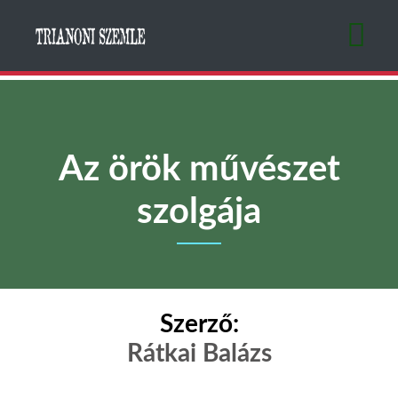
Ugrás
a
tartalomra
Az örök művészet
szolgája
Szerző:
Rátkai Balázs