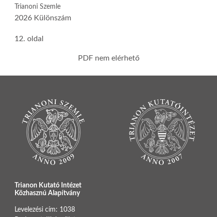
Trianoni Szemle
2026 Különszám
12. oldal
PDF nem elérhető
Trianon Kutató Intézet
Közhasznú Alapítvány
Levelezési cím: 1038