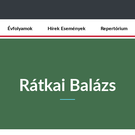
Ugrás
a
tartalomra
Évfolyamok
Hírek Események
Repertórium
Rátkai Balázs