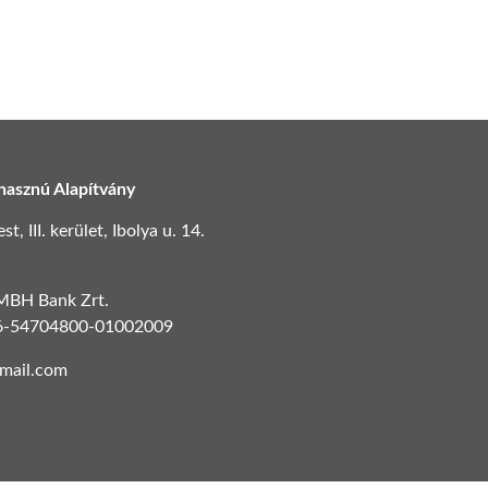
hasznú Alapítvány
, III. kerület, Ibolya u. 14.
 MBH Bank Zrt.
6-54704800-01002009
gmail.com