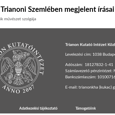
Trianoni Szemlében megjelent írásai
ök művészet szolgája
Trianon Kutató Intézet Köz
Levelezési cím: 1038 Budapest
Adószám: 18127832-1-41
Számlavezető pénzintézet:
Bankszámlaszám: 1010071
E-mail: trianonkha (kukac) 
Adatkezelési tájékoztató
Támogatóink