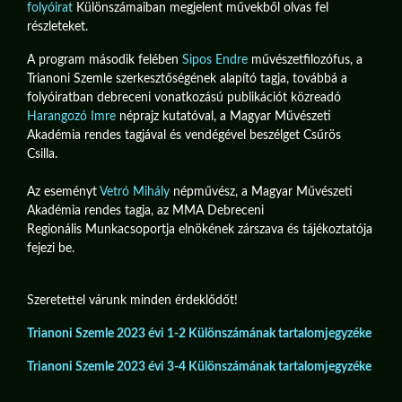
folyóirat
Különszámaiban megjelent művekből olvas fel
részleteket.
A program második felében
Sipos Endre
művészetfilozófus, a
Trianoni Szemle szerkesztőségének alapító tagja, továbbá a
folyóiratban debreceni vonatkozású publikációt közreadó
Harangozó Imre
néprajz kutatóval, a Magyar Művészeti
Akadémia rendes tagjával és vendégével beszélget Csűrös
Csilla.
Az eseményt
Vetró Mihály
népművész, a Magyar Művészeti
Akadémia rendes tagja, az MMA Debreceni
Regionális Munkacsoportja elnökének zárszava és tájékoztatója
fejezi be.
Szeretettel várunk minden érdeklődőt!
Trianoni Szemle 2023 évi 1-2 Különszámának tartalomjegyzéke
Trianoni Szemle 2023 évi 3-4 Különszámának tartalomjegyzéke