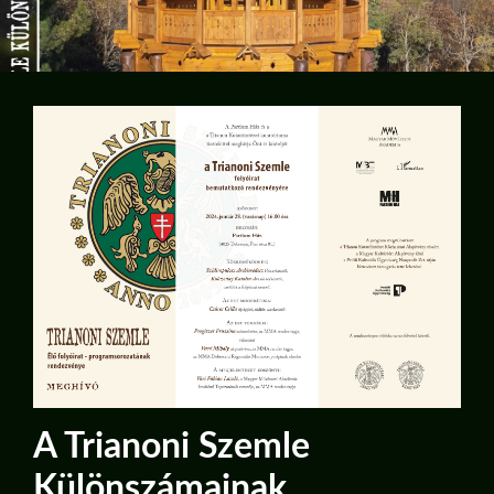
A Trianoni Szemle
Különszámainak