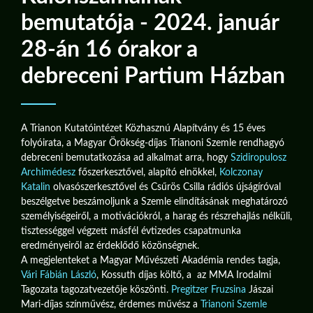
bemutatója - 2024. január
28-án 16 órakor a
debreceni Partium Házban
A Trianon Kutatóintézet Közhasznú Alapítvány és 15 éves
folyóirata, a Magyar Örökség-díjas Trianoni Szemle rendhagyó
debreceni bemutatkozása ad alkalmat arra, hogy
Szidiropulosz
Archimédesz
főszerkesztővel, alapító elnökkel,
Kolczonay
Katalin
olvasószerkesztővel és Csűrös Csilla rádiós újságíróval
beszélgetve beszámoljunk a Szemle elindításának meghatározó
személyiségeiről, a motivációkról, a harag és részrehajlás nélküli,
tisztességgel végzett másfél évtizedes csapatmunka
eredményeiről az érdeklődő közönségnek.
A megjelenteket a Magyar Művészeti Akadémia rendes tagja,
Vári Fábián László
, Kossuth díjas költő, a az MMA Irodalmi
Tagozata tagozatvezetője köszönti.
Pregitzer Fruzsina
Jászai
Mari-díjas színművész, érdemes művész a
Trianoni Szemle