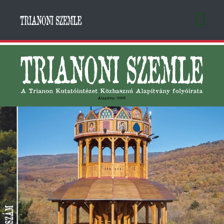
Ugrás
a
tartalomra