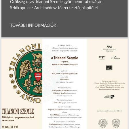
Örökség-díjas Trianoni Szemle győri bemutatkozásán
Szidiropulosz Archimédesz főszerkesztő, alapító el
TOVÁBBI INFORMÁCIÓK