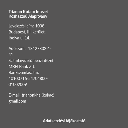
Trianon Kutató Intézet
Közhasznú Alapítvány
Levelezési cím: 1038
Budapest, III. kerület,
Ibolya u. 14.
Adószám: 18127832-1-
41
Számlavezető pénzintézet:
MBH Bank Zrt.
Bankszámlaszám:
10100716-54704800-
01002009
E-mail: trianonkha (kukac)
gmail.com
BOTTOM FOOTER MENU
Adatkezelési tájékoztató