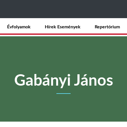
Ugrás
a
tartalomra
Évfolyamok
Hírek Események
Repertórium
Gabányi János