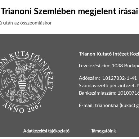
Trianoni Szemlében megjelent írásai
ú után az összeomláskor
Trianon Kutató Intézet Köz
Levelezési cím: 1038 Budapest
Adószám: 18127832-1-41
Számlavezető pénzintézet:
Bankszámlaszám: 1010071
E-mail: trianonkha (kukac) 
Adatkezelési tájékoztató
Támogatóink