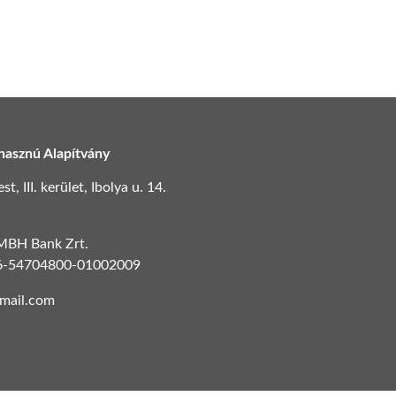
hasznú Alapítvány
, III. kerület, Ibolya u. 14.
 MBH Bank Zrt.
6-54704800-01002009
gmail.com