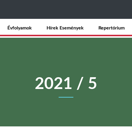
Ugrás
a
tartalomra
Évfolyamok
Hírek Események
Repertórium
2021 / 5