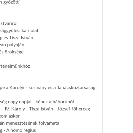
n győzött"
Istvánról
szággyűlési karcolat
g és Tisza István
ván pályáján
 és öröksége
rténelmünkhöz
pe a Károlyi - kormány és a Tanácsköztársaság
ség nagy napjai - képek a háborúból
- IV. Károly - Tisza István - József főherceg
zeomláskor
tván menesztésének folyamata
g - A homo regius