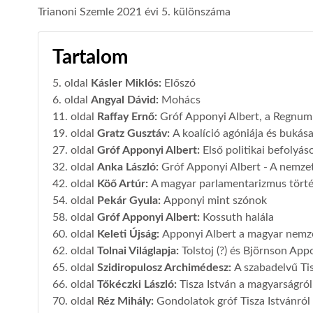
Trianoni Szemle 2021 évi 5. különszáma
Tartalom
5. oldal
Kásler Miklós
:
Előszó
6. oldal
Angyal Dávid
:
Mohács
11. oldal
Raffay Ernő
:
Gróf Apponyi Albert, a Regnum
19. oldal
Gratz Gusztáv
:
A koalíció agóniája és bukás
27. oldal
Gróf Apponyi Albert
:
Első politikai befolyás
32. oldal
Anka László
:
Gróf Apponyi Albert - A nemze
42. oldal
Köő Artúr
:
A magyar parlamentarizmus tört
54. oldal
Pekár Gyula
:
Apponyi mint szónok
58. oldal
Gróf Apponyi Albert
:
Kossuth halála
60. oldal
Keleti Újság
:
Apponyi Albert a magyar nemze
62. oldal
Tolnai Világlapja
:
Tolstoj (?) és Björnson App
65. oldal
Szidiropulosz Archimédesz
:
A szabadelvű Ti
66. oldal
Tőkéczki László
:
Tisza István a magyarságról
70. oldal
Réz Mihály
:
Gondolatok gróf Tisza Istvánról