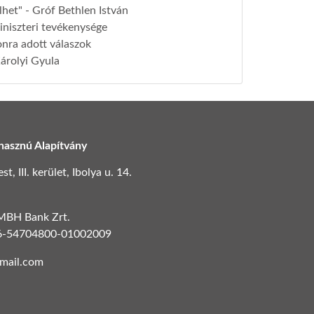
lhet" - Gróf Bethlen István
niszteri tevékenysége
onra adott válaszok
Károlyi Gyula
hasznú Alapítvány
, III. kerület, Ibolya u. 14.
 MBH Bank Zrt.
6-54704800-01002009
gmail.com