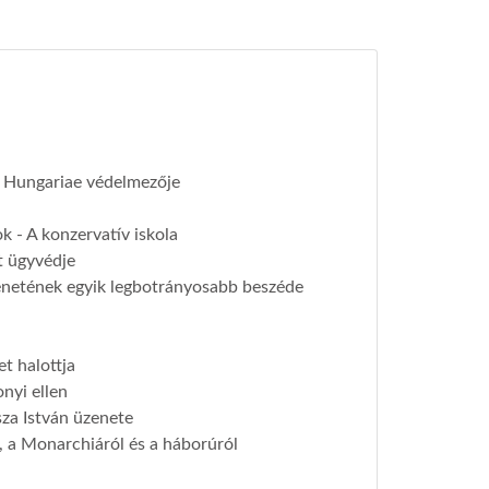
 Hungariae védelmezője
a
ok - A konzervatív iskola
t ügyvédje
énetének egyik legbotrányosabb beszéde
t halottja
onyi ellen
sza István üzenete
, a Monarchiáról és a háborúról