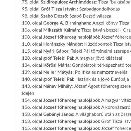
75. oldal
Szidiropulosz Archimédesz
:
Tisza "bukásába
95. oldal
Gróf Tisza István
:
Szabadgondolkodás
98. oldal
Szabó Dezső
:
Szabó Dezső válasza
100. oldal
George A. Birmingham
:
Angol könyv Tisza 
106. oldal
Mikszáth Kálmán
:
Tisza István beszél - Or
108. oldal
József főherceg naplójából
:
József főherce
110. oldal
Horánszky Nándor
:
Küzdőpontok Tisza Ist
115. oldal
Nyári Gábor
:
Teleki Pál történelmi szerepe
128. oldal
gróf Teleki Pál
:
A magyar jövő kilátásai
134. oldal
Kőrösi Mária
:
Gondolatok térképezhető tö
139. oldal
Neller Mátyás
:
Politika és nemzetnevelés
140. oldal
gróf Teleki Pál
:
Hazánk és a jövő Európája
143. oldal
Nánay Mihály
:
József Ágost főherceg szere
idején
154. oldal
József főherceg naplójából
:
A magyar vitéz
156. oldal
József főherceg naplójából
:
A koronázásról 
158. oldal
Gabányi János
:
A világháború után az öss
163. oldal
József főherceg naplójából
:
Gróf Tisza Is
165. oldal
József főherceg naplójából
:
József főherce