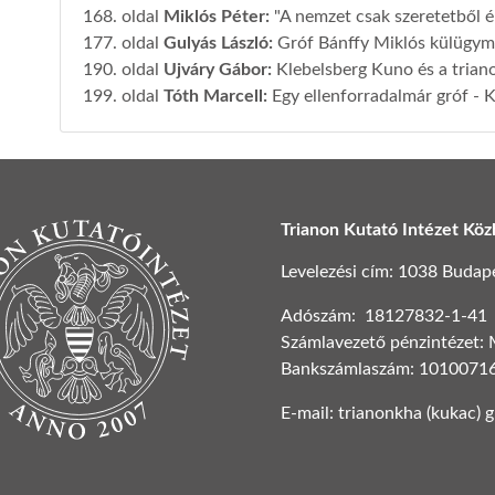
168. oldal
Miklós Péter
:
"A nemzet csak szeretetből é
177. oldal
Gulyás László
:
Gróf Bánffy Miklós külügymi
190. oldal
Ujváry Gábor
:
Klebelsberg Kuno és a trian
199. oldal
Tóth Marcell
:
Egy ellenforradalmár gróf - 
Trianon Kutató Intézet Köz
Levelezési cím: 1038 Budapest
Adószám: 18127832-1-41
Számlavezető pénzintézet:
Bankszámlaszám: 1010071
E-mail: trianonkha (kukac) 