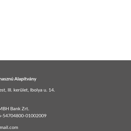
hasznú Alapítvány
, III. kerület, Ibolya u. 14.
 MBH Bank Zrt.
6-54704800-01002009
gmail.com