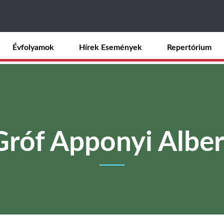
Ugrás
a
tartalomra
Évfolyamok
Hírek Események
Repertórium
Gróf Apponyi Alber