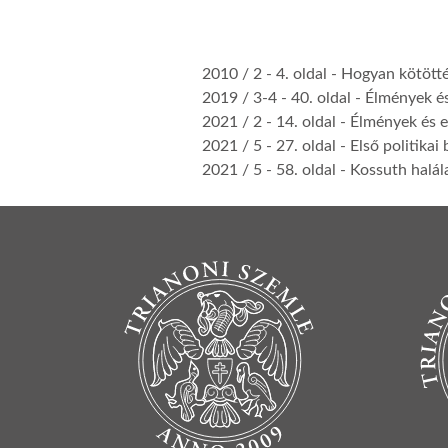
2010 / 2
- 4. oldal -
Hogyan kötötté
2019 / 3-4
- 40. oldal -
Élmények é
2021 / 2
- 14. oldal -
Élmények és 
2021 / 5
- 27. oldal -
Első politikai
2021 / 5
- 58. oldal -
Kossuth halál