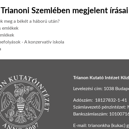
Trianoni Szemlében megjelent írásai
k meg a békét a háború után?
s emlékek
emlékek
 befolyások - A konzervatív iskola
a
Trianon Kutató Intézet Köz
Levelezési cím: 1038 Budapest
Adószám: 18127832-1-41
Számlavezető pénzintézet:
Bankszámlaszám: 1010071
E-mail: trianonkha (kukac) 