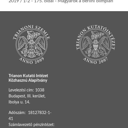
2019 / 1-2
- 175. oldal -
Magyarok a berlini olimpián
Trianon Kutató Intézet
Közhasznú Alapítvány
Levelezési cím: 1038
Budapest, III. kerület,
Ibolya u. 14.
Adószám: 18127832-1-
41
Számlavezető pénzintézet: