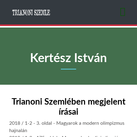
Ugrás
a
tartalomra
Kertész István
Trianoni Szemlében megjelent
írásai
2018 / 1-2
- 3. oldal -
Magyarok a modern olimpizmus
hajnalán