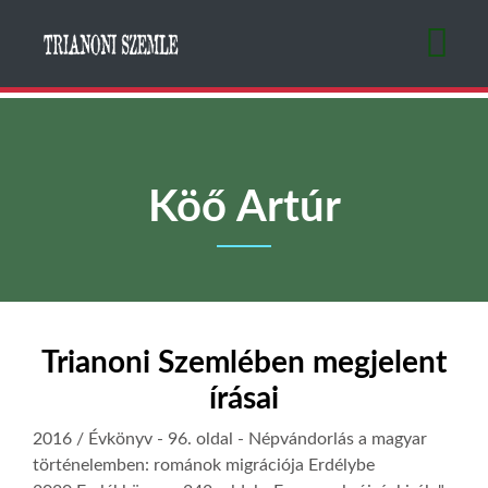
Ugrás
a
tartalomra
Köő Artúr
Trianoni Szemlében megjelent
írásai
2016 / Évkönyv
- 96. oldal -
Népvándorlás a magyar
történelemben: románok migrációja Erdélybe