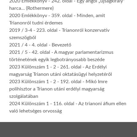
2020 Emlékkönyv
- 242. oldal -
Egy angol „újságkirály"
harca… (Rothermere)
2020 Emlékkönyv
- 359. oldal -
Minden, amit
Trianonról tudni érdemes
2019 / 3-4
- 223. oldal -
Trianonról konzervatív
szemszögből
2021 / 4
- 4. oldal -
Bevezető
2021 / 5
- 42. oldal -
A magyar parlamentarizmus
történetének egyik legbotrányosabb beszéde
2023 Különszám 1 - 2
- 261. oldal -
Az Erdélyi
magyarság Trianon utáni oktatásügyi helyzetéről
2023 Különszám 1 - 2
- 192. oldal -
Mikó Imre
polihisztor a Trianon utáni erdélyi magyarság
szolgálatában
2024 Különszám 1
- 116. oldal -
Az trianoni áfium ellen
való lehetséges orvosság