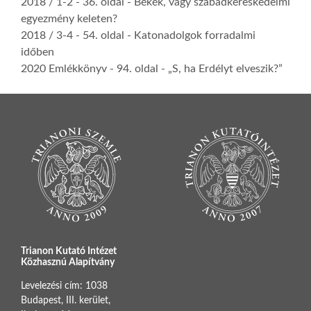
2018 / 1-2
- 36. oldal -
Békék, vagy szabadkereskedelmi
egyezmény keleten?
2018 / 3-4
- 54. oldal -
Katonadolgok forradalmi
időben
2020 Emlékkönyv
- 94. oldal -
„S, ha Erdélyt elveszik?”
Trianon Kutató Intézet
Közhasznú Alapítvány
Levelezési cím: 1038
Budapest, III. kerület,