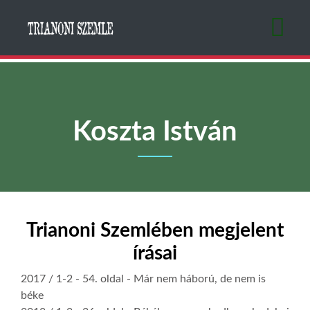
Ugrás
a
tartalomra
Koszta István
Trianoni Szemlében megjelent
írásai
2017 / 1-2
- 54. oldal -
Már nem háború, de nem is
béke