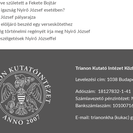
ve született a Fekete Bojtár
 igazság Nyirő József esetében?
József pályarajza
 elöljáró beszéd egy verseskötethez
ég történelmi regényét írja meg Nyirő József
szélgetések Nyirő Józseffel
Trianon Kutató Intézet Köz
Levelezési cím: 1038 Budapest
Adószám: 18127832-1-41
Számlavezető pénzintézet:
Bankszámlaszám: 1010071
E-mail: trianonkha (kukac) 