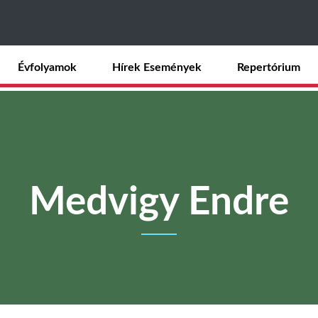
Ugrás
a
tartalomra
Évfolyamok
Hírek Események
Repertórium
Medvigy Endre