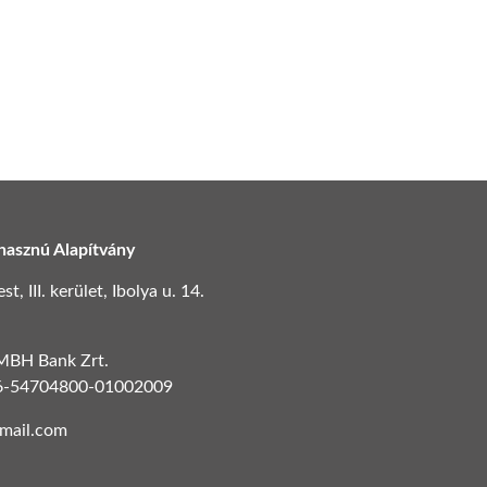
hasznú Alapítvány
, III. kerület, Ibolya u. 14.
 MBH Bank Zrt.
6-54704800-01002009
gmail.com