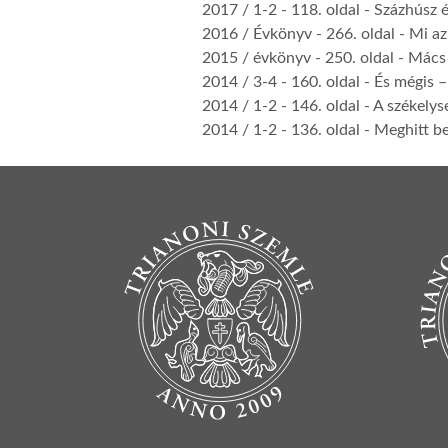
2017 / 1-2
- 118. oldal -
Százhúsz é
2016 / Évkönyv
- 266. oldal -
Mi az
2015 / évkönyv
- 250. oldal -
Mács 
2014 / 3-4
- 160. oldal -
És mégis –
2014 / 1-2
- 146. oldal -
A székelys
2014 / 1-2
- 136. oldal -
Meghitt be