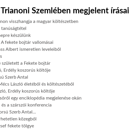
Trianoni Szemlében megjelent írásai
anon visszhangja a magyar költészetben
 tanúságtétel
epre készülünk
-
A fekete bojtár vallomásai
s Albert ismeretlen leveleiből
s
 született a Fekete bojtár
, Erdély koszorús költője
sú Szerb Antal
écs László életéből és költészetéből
ló, Erdély koszorús költője
őről egy enciklopédia megjelenése okán
 és a szárszói konferencia
orsú Szerb Antal...
örhetetlen közegből
zsef fekete tölgye