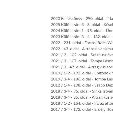
2020 Emlékkönyv
- 290. oldal -
Tri
2025 Különszám 3
- 8. oldal -
Kései
2024 Különszám 1
- 95. oldal -
Ünn
2023 Különszám 3 - 4
- 182. oldal 
2022
- 231. oldal -
Forrásközlés Was
2022
- 43. oldal -
A transzilvanizmu
2021 / 2
- 102. oldal -
Százhúsz éve
2021 / 3
- 107. oldal -
Tompa László
2021 / 3
- 47. oldal -
A tragikus sor
2019 / 1-2
- 192. oldal -
Epizódok M
2019 / 3-4
- 186. oldal -
Tompa Lász
2012 / 1-4
- 198. oldal -
Szabó Dezs
2018 / 3-4
- 96. oldal -
Sinka István
2018 / 3-4
- 85. oldal -
A tragikus s
2018 / 1-2
- 164. oldal -
Író az átt
2017 / 3-4
- 172. oldal -
Erdélyi Jó