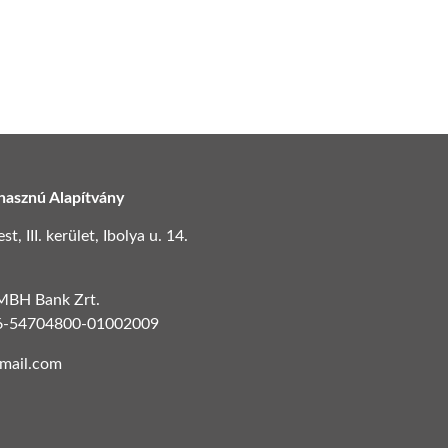
hasznú Alapítvány
, III. kerület, Ibolya u. 14.
 MBH Bank Zrt.
6-54704800-01002009
gmail.com