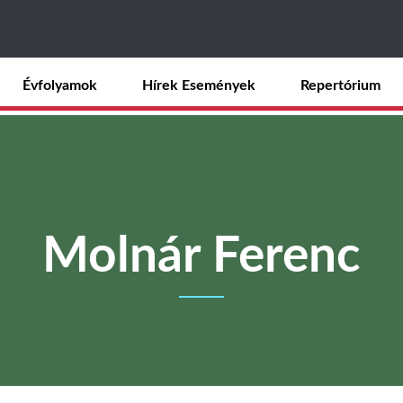
Ugrás
a
tartalomra
Évfolyamok
Hírek Események
Repertórium
Molnár Ferenc