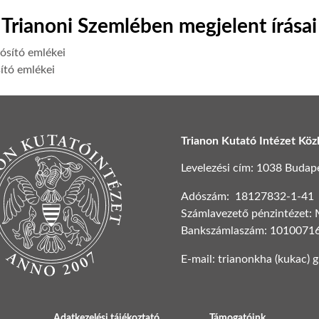
Trianoni Szemlében megjelent írásai
ósító emlékei
ító emlékei
Trianon Kutató Intézet Köz
Levelezési cím: 1038 Budapest
Adószám: 18127832-1-41
Számlavezető pénzintézet:
Bankszámlaszám: 1010071
E-mail: trianonkha (kukac) 
Adatkezelési tájékoztató
Támogatóink