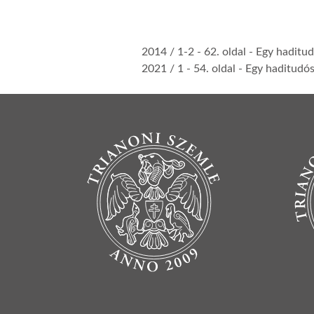
2014 / 1-2
- 62. oldal -
Egy haditud
2021 / 1
- 54. oldal -
Egy haditudós
BOTTOM FOOTER MENU