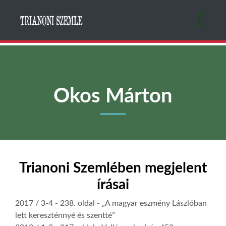
Ugrás
a
tartalomra
Okos Márton
Trianoni Szemlében megjelent
írásai
2017 / 3-4
- 238. oldal -
„A magyar eszmény Lászlóban
lett kereszténnyé és szentté”