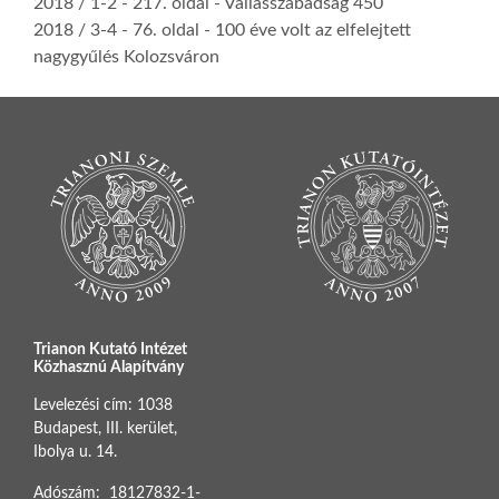
2018 / 1-2
- 217. oldal -
Vallásszabadság 450
2018 / 3-4
- 76. oldal -
100 éve volt az elfelejtett
nagygyűlés Kolozsváron
Trianon Kutató Intézet
Közhasznú Alapítvány
Levelezési cím: 1038
Budapest, III. kerület,
Ibolya u. 14.
Adószám: 18127832-1-