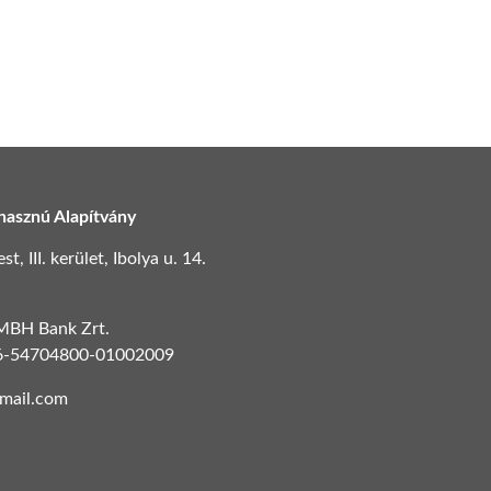
hasznú Alapítvány
, III. kerület, Ibolya u. 14.
 MBH Bank Zrt.
6-54704800-01002009
gmail.com