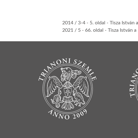
2014 / 3-4
- 5. oldal -
Tisza István 
2021 / 5
- 66. oldal -
Tisza István 
BOTTOM FOOTER MENU