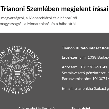
Trianoni Szemlében megjelent írásai
a magyarságról, a Monarchiáról és a háborúról
a magyarságról, a Monarchiáról és a háborúról
Trianon Kutató Intézet Köz
Levelezési cím: 1038 Budapest
Adószám: 18127832-1-41
Számlavezető pénzintézet:
Bankszámlaszám: 1010071
E-mail: trianonkha (kukac) 
Adatkezelési tájékoztató
Támogatóink