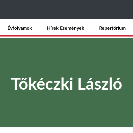
Ugrás
a
tartalomra
Évfolyamok
Hírek Események
Repertórium
Tőkéczki László