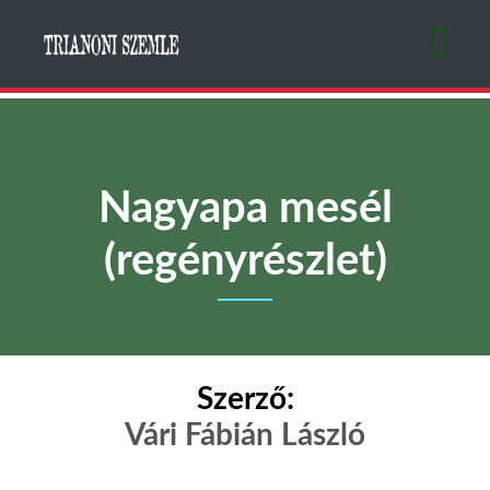
Ugrás
a
tartalomra
Nagyapa mesél
(regényrészlet)
Szerző:
Vári Fábián László