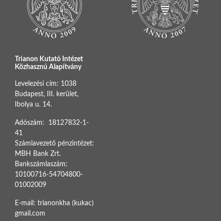
Trianon Kutató Intézet
Közhasznú Alapítvány
Levelezési cím: 1038
Budapest, III. kerület,
Ibolya u. 14.
Adószám: 18127832-1-
41
Számlavezető pénzintézet:
MBH Bank Zrt.
Bankszámlaszám:
10100716-54704800-
01002009
E-mail: trianonkha (kukac)
gmail.com